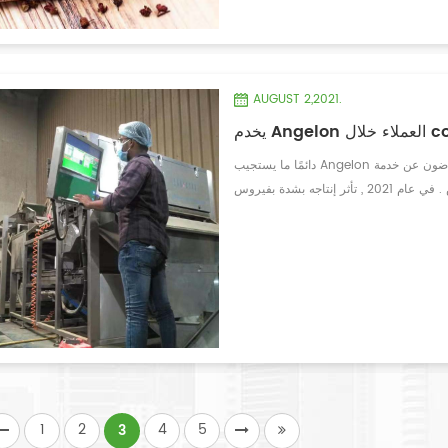
AUGUST 2,2021.
ل covid-19
دائمًا ما يستجيب Angelon في الهند بسرعة للعملاء ' متطلبات . العملاء راضون عن خدمة angelon . يقع أحد عملاء
الفلفل الحار في أندرا براديش . في عام 2021 , تأثر إنتاجه بشدة بفيروس covid-19 . ولكن الفنيين المحليين لدينا
لتقديم الدعم متى طلب العملاء . في 29 يوليو , 2021 , ذهب فني أنجلون إلى مصنعه , وضع برامج جديدة
لة . ▲ فحص برنامج فني أنجيلون ▲ ▲ فحص
الأجهزة فني أنجيلون ▲
1
2
4
5
3