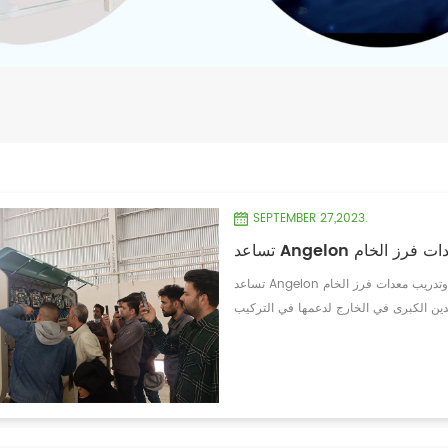
SEPTEMBER 27,2023.
معدات فرز الخام
تساعد Angelon شركة التعدين الكبرى في الخارج في تركيب وتدريب معدات فرز الخام Angelon، الشركة الرائدة
ين الكبرى في الخارج لدعمها في التركيب
ة الخاصة بها . تم اختيار Angelon من قبل شركة التعدين لخبرتها المتميزة
امة بارزة في جهود الشركتين لتحسين معالجة
ركة التعدين. تتيح التكنولوجيا المتقدمة
ا يحسن الكفاءة التشغيلية الشاملة ويزيد من
استخلاص المعادن. لقد عمل فريق Angelon من المهندسين والفنيين ذوي الخبرة بشكل وثيق مع موظفي شركة