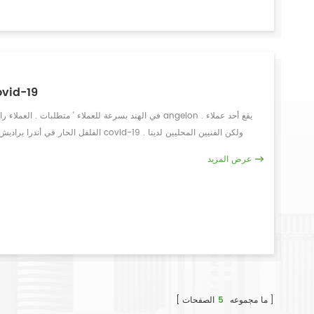
– ² يرفض بعد الفرز▲ â – ² سحب المواد▲ â – ² يقبل بعد الفرز▲ â – ² يرفض بعد الفرز▲
يخدم Angelon العملاء خلا
مستعدون دائمًا 
عرض المزيد
وفقًا لطلب العميل , وأجرى صيانة دورية للحفاظ على أفضل أداء للآ
ما مجموعه
5
الصفحات