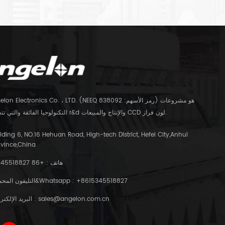
التكنولوجيا الفائقة والتي تتخصص في r&d والإنتاج والمبيعات CCD لون فراز.
lding 6, NO.16 Hehuan Road, High-tech District, Hefei City,Anhui
ovince,China
هاتف :
+86 15345518827
+8615345518827
التليفون المحمول&Whatsapp :
sales@angelon.com.cn
البريد الإلكتروني :