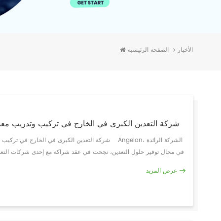
الصفحة الرئيسية
الأخبار
تساعد Angelon شركة التعدين الكبرى في الخارج في تركيب وتدريب 
في مجال توفير حلول التعدين، نجحت في عقد شراكة مع إحدى شركات التعد
والتدريب الشامل لمعدات فرز الخام الحديث
عرض المزيد
في صناعة التعدين والتزامها بتقديم حلول استثنائية. يمثل هذا التعاون عل
الخام واستخراجه. وتضمن المشروع تركيب أحدث معدات فرز الخام في موقع ش
المدمجة في المعدات فصلًا دقيقًا وفعالاً للخام الثمين عن النفايات، مم