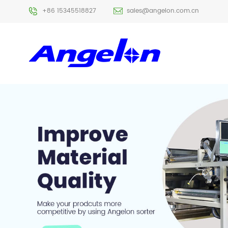
+86 15345518827
sales@angelon.com.cn