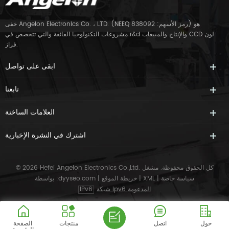
خفى Angelon Electronics Co. ، LTD. (NEEQ رمز الأسهم: 838092) هو
مشروعات التكنولوجيا الفائقة والتي تتخصص في r&d والإنتاج والمبيعات CCD لون
فراز.
ابقى على تواصل
تابعنا
العلامات الساخنة
اشترك في النشرة الإخبارية
© 2026 Hefei Angelon Electronics Co.,Ltd. كل الحقوق محفوظة.
مشغل
سياسة خاصة
|
XML
|
خريطة الموقع
|
dyyseo.com
بواسطة :
شبكة ipv6 المدعومة
IPv6
حول
اتصل
منتجات
الصفحة