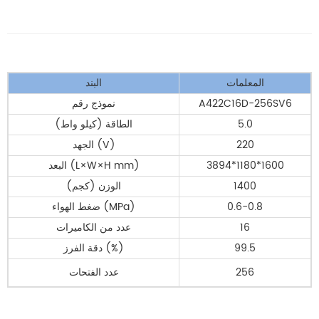
المعلمات
البند
A422C16D-256SV6
نموذج رقم
5.0
الطاقة (كيلو واط)
220
الجهد (V)
3894*1180*1600
البعد (L×W×H mm)
1400
الوزن (كجم)
0.6-0.8
ضغط الهواء (MPa)
16
عدد من الكاميرات
99.5
دقة الفرز (%)
256
عدد الفتحات