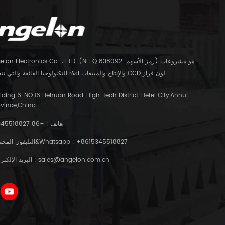
التكنولوجيا الفائقة والتي تتخصص في r&d والإنتاج والمبيعات CCD لون فراز.
lding 6, NO.16 Hehuan Road, High-tech District, Hefei City,Anhui
ovince,China
هاتف :
+86 15345518827
+8615345518827
التليفون المحمول&Whatsapp :
sales@angelon.com.cn
البريد الإلكتروني :