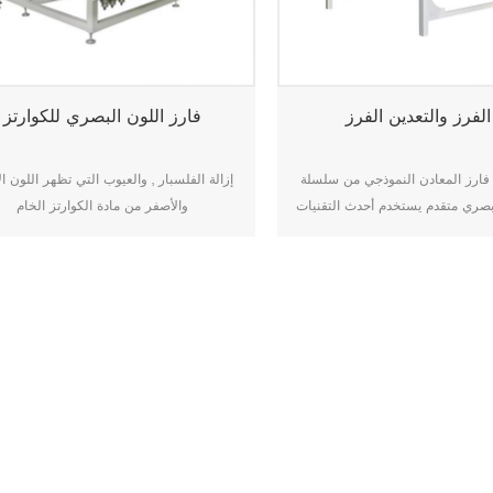
الفرز والتعدين الفرز
فارز اللون البصري للكوارتز
فارز المعادن النموذجي من سلسلة Angelon K
إزالة الفلسبار , والعيوب التي تظهر اللون ا
بصري متقدم يستخدم أحدث التقنيات
والأصفر من مادة الكوارتز الخام
المعدنية بكفاءة ودقة ، بما في ذلك
معادن الثمينة الأخرى. بفضل قدرته
لى الفرز الرطب ، يبرز هذا الفرز في
 خلال التعامل الفعال مع المواد
 بعض محتوى الرطوبة. بالإضافة إلى
تصميمها الفريد لشاشة التغذية 10