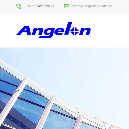
+86 15345518827
sales@angelon.com.cn