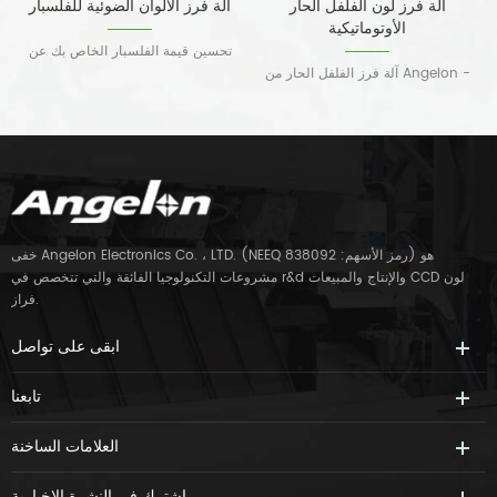
آلة فرز لون الفلفل الحار
آلة فرز الألوان الضوئية للفلسبار
الأوتوماتيكية
تحسين قيمة الفلسبار الخاص بك عن
آلة فرز الفلفل الحار من Angelon -
طريق إزالة العيوب
الحل عالي الدقة وعالي الإنتاجية وثابت
للغاية لاحتياجات الفرز الخاصة بك. بفضل
الدقة المحسنة والسعة الأكبر ، تم تصميم
هذا النموذج الجديد لمساعدتك على فرز
الفلفل الحار بكفاءة وسهولة أكبر. يتميز
هذا الجهاز بواجهة سهلة الاستخدام ، وهو
مثالي لكل من تطبيقات فرز الألوان
وفرز الأشكال. سواء كنت تبحث عن
خفى Angelon Electronics Co. ، LTD. (NEEQ رمز الأسهم: 838092) هو
تحسين سرعة المعالجة أو10
مشروعات التكنولوجيا الفائقة والتي تتخصص في r&d والإنتاج والمبيعات CCD لون
فراز.
ابقى على تواصل
تابعنا
العلامات الساخنة
اشترك في النشرة الإخبارية