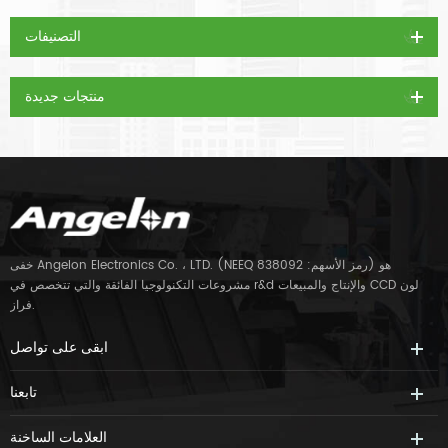
التصنيفات
منتجات جديدة
خفى Angelon Electronics Co. ، LTD. (NEEQ رمز الأسهم: 838092) هو
مشروعات التكنولوجيا الفائقة والتي تتخصص في r&d والإنتاج والمبيعات CCD لون
فراز.
ابقى على تواصل
تابعنا
العلامات الساخنة