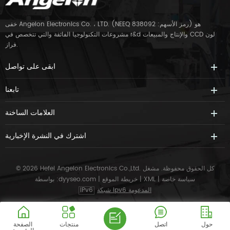
خفى Angelon Electronics Co. ، LTD. (NEEQ رمز الأسهم: 838092) هو
مشروعات التكنولوجيا الفائقة والتي تتخصص في r&d والإنتاج والمبيعات CCD لون
فراز.
ابقى على تواصل
تابعنا
العلامات الساخنة
اشترك في النشرة الإخبارية
© 2026 Hefei Angelon Electronics Co.,Ltd. كل الحقوق محفوظة.
مشغل
سياسة خاصة
|
XML
|
خريطة الموقع
|
dyyseo.com
بواسطة :
شبكة ipv6 المدعومة
IPv6
حول
اتصل
منتجات
الصفحة