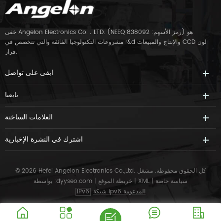
خفى Angelon Electronics Co. ، LTD. (NEEQ رمز الأسهم: 838092) هو
مشروعات التكنولوجيا الفائقة والتي تتخصص في r&d والإنتاج والمبيعات CCD لون
فراز.
ابقى على تواصل
تابعنا
العلامات الساخنة
اشترك في النشرة الإخبارية
© 2026 Hefei Angelon Electronics Co.,Ltd. كل الحقوق محفوظة.
مشغل
سياسة خاصة
|
XML
|
خريطة الموقع
|
dyyseo.com
بواسطة :
شبكة ipv6 المدعومة
IPv6