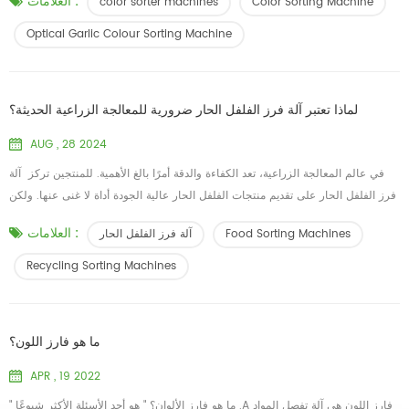
العلامات :
color sorter machines
Color Sorting Machine
مصمم لفصل بصيلات الثوم حسب لونها ومظهرها. تستخدم الآلة مزيجًا من التصوير
الرقمي وأجهزة الاستشعار وخوارزميات الكمبيوتر لتحليل كل بصل ثوم بسرعة وتصنيفه
Optical Garlic Colour Sorting Machine
إلى فئات مختل...
لماذا تعتبر آلة فرز الفلفل الحار ضرورية للمعالجة الزراعية الحديثة؟
AUG , 28 2024
في عالم المعالجة الزراعية، تعد الكفاءة والدقة أمرًا بالغ الأهمية. للمنتجين تركز آلة
فرز الفلفل الحار على تقديم منتجات الفلفل الحار عالية الجودة أداة لا غنى عنها. ولكن
ما الذي يجعل هذه الآلة ضرورية جدًا للزراعة الحديثة؟ فرز دقيق لجودة متسقة يعد فرز
العلامات :
Food Sorting Machines
آلة فرز الفلفل الحار
الفلفل الحار مهمة معقدة تتطلب اهتمامًا دقيقًا بالتفاصيل. يجب أن يكون كل الفلفل
الحار يتم تقييمها من حيث الحجم واللون والجودة لضمان أن المنتج...
Recycling Sorting Machines
ما هو فارز اللون؟
APR , 19 2022
" ما هو فارز الألوان؟ " هو أحد الأسئلة الأكثر شيوعًا .A فارز اللون هي آلة تفصل المواد