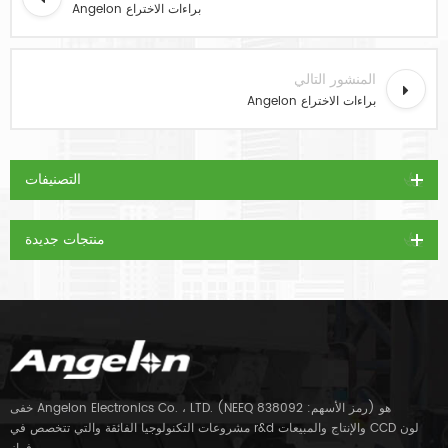
Angelon براءات الاختراع
المنشور التالي
Angelon براءات الاختراع
التصنيفات
منتجات جديدة
خفى Angelon Electronics Co. ، LTD. (NEEQ رمز الأسهم: 838092) هو
مشروعات التكنولوجيا الفائقة والتي تتخصص في r&d والإنتاج والمبيعات CCD لون