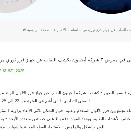
الأخبار
الصفحة الرئيسية
AUGUST , 2025
نسو، الصين - كشفت شركة أنجيلون النقاب عن جهاز فرز الألوان الرائد من سلسلة T في معرض الصين (قانسو) السادس 
الصيني التقليدي، الذي أقيم في الفترة من 23 إلى 25 أغسطس.
تمثل سلسلة T الجديدة نقلة نوعية هامة، إذ تتميز
ختلف الأعشاب الطبية، ويحدد المواد بدقة بناءً على خصائص متعددة الأبعاد - بم
اللون والشكل والملمس - لاستبعاد القطع المعيبة والشوائب بدقة متناهية.