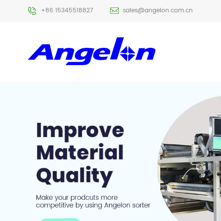
+86 15345518827
sales@angelon.com.cn