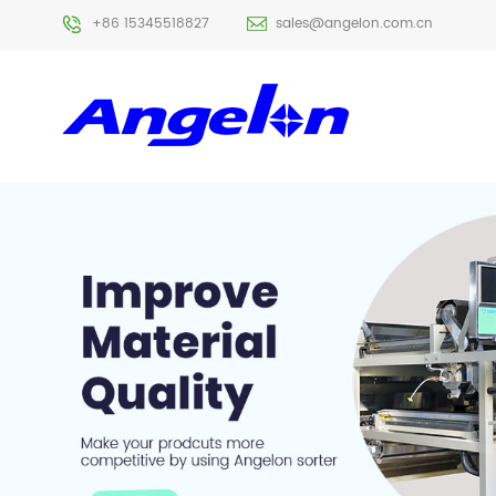
+86 15345518827
sales@angelon.com.cn