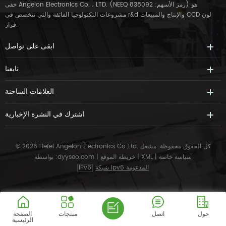
خفى Angelon Electronics Co. ، LTD. (NEEQ رمز الأسهم: 838092) هو
مشروعات التكنولوجيا الفائقة والتي تتخصص في r&d والإنتاج والمبيعات CCD لون
فراز.
ابقى على تواصل
تابعنا
العلامات الساخنة
اشترك في النشرة الإخبارية
© 2026 Hefei Angelon Electronics Co.,Ltd. كل الحقوق محفوظة.
مشغل
سياسة خاصة
|
XML
|
خريطة الموقع
|
dyyseo.com
بواسطة :
شبكة ipv6 المدعومة
IPv6
حول
اتصل
منتجات
الصفحة
الرئيسية