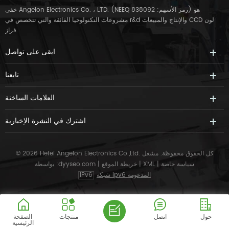
خفى Angelon Electronics Co. ، LTD. (NEEQ رمز الأسهم: 838092) هو
مشروعات التكنولوجيا الفائقة والتي تتخصص في r&d والإنتاج والمبيعات CCD لون
فراز.
ابقى على تواصل
تابعنا
العلامات الساخنة
اشترك في النشرة الإخبارية
© 2026 Hefei Angelon Electronics Co.,Ltd. كل الحقوق محفوظة.
مشغل
سياسة خاصة
|
XML
|
خريطة الموقع
|
dyyseo.com
بواسطة :
شبكة ipv6 المدعومة
IPv6
حول
اتصل
منتجات
الصفحة
الرئيسية